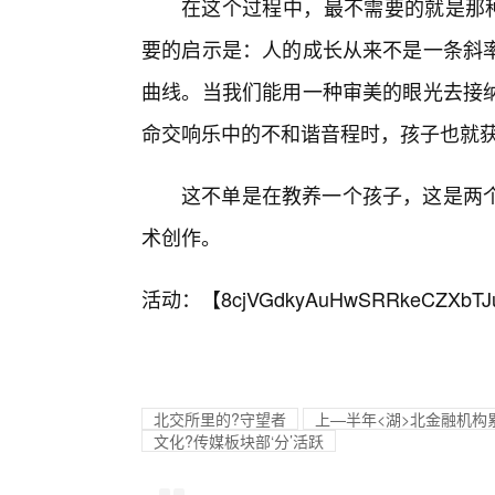
在这个过程中，最不需要的就是那种
要的启示是：人的成长从来不是一条斜率
曲线。当我们能用一种审美的眼光去接
命交响乐中的不和谐音程时，孩子也就
这不单是在教养一个孩子，这是两
术创作。
活动：【
8cjVGdkyAuHwSRRkeCZXbTJ
北交所里的?守望者
上—半年<湖>北金融机构
文化?传媒板块部‘分’活跃