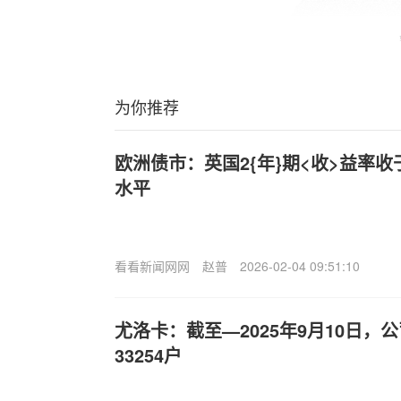
为你推荐
欧洲债市：英国2{年}期<收>益率收
水平
看看新闻网网
赵普
2026-02-04 09:51:10
尤洛卡：截至—2025年9月10日，
33254户