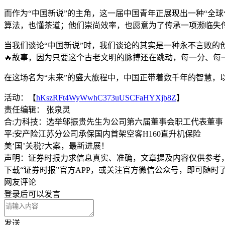
而作为“中国新说”的主角，这一届中国青年正展现出一种“全
算法，也懂茶道；他们崇尚效率，也愿意为了传承一项濒临失
当我们谈论“中国新说”时，我们谈论的其实是一种永不言败的
🔥故事，因为只要这个古老文明的脉搏还在跳动，每一分、每
在这场名为“未来”的盛大旅程中，中国正带着数千年的智慧，
活动：【
hKszRFt4WyWwhC373uUSCFaHYXjb8Z
】
责任编辑： 张泉灵
合:力科技：选举邬振贵先生为公司第六届董事会职工代表董事
平:安产险江苏分公司承保国内首架空客H160直升机保险
美‘国’关税?大案，最新进展！
声明：证券时报力求信息真实、准确，文章提及内容仅供参考
下载“证券时报”官方APP，或关注官方微信公众号，即可随
网友评论
登录
后可以发言
发送