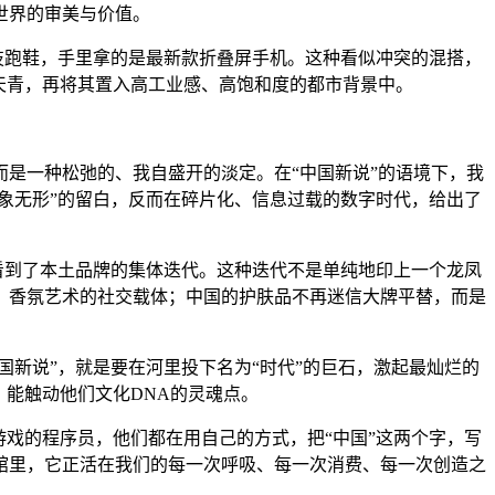
世界的审美与价值。
技跑鞋，手里拿的是最新款折叠屏手机。这种看似冲突的混搭，
天青，再将其置入高工业感、高饱和度的都市背景中。
而是一种松弛的、我自盛开的淡定。在“中国新说”的语境下，我
象无形”的留白，反而在碎片化、信息过载的数字时代，给出了
看到了本土品牌的集体迭代。这种迭代不是单纯地印上一个龙凤
、香氛艺术的社交载体；中国的护肤品不再迷信大牌平替，而是
国新说”，就是要在河里投下名为“时代”的巨石，激起最灿烂的
、能触动他们文化DNA的灵魂点。
游戏的程序员，他们都在用自己的方式，把“中国”这两个字，写
馆里，它正活在我们的每一次呼吸、每一次消费、每一次创造之