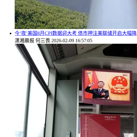
今‘夜’美国8月CPI数据迎大考 债市押注美联储开启大幅
潇湘晨报
何三畏
2026-02-09 16:57:05