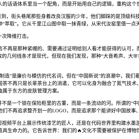
人的话语体系里当一个配角，而是开始用自己的逻辑，重构这个
注意到，街头巷尾那些身着改良汉服的少年，他们脚踩的是顶级科
种“萃取”。它从千里江山图中取一抹青绿，从宋代汝窑里借一点
一次降维打击。
信不再是那种紧绷的、需要通过证明给别人看才能获得的认可，
致的几何线条才是现代，但现在我们发现，那种“大音希声、大
制造”是廉价与模仿的代名词，但在“中国新说”的浪潮中，我们
国茶不再只是长辈茶台上的消遣，它可以化身为融合了氮气技术
独属于东方的皮肤管理方案。
化并不是一个锁在保险柜里的古董，而是一条流动的河。所谓的“中
们不再追求整齐划一的LOGO，而是追求那个能讲好中国故事
是在短视频平台上展示传统漆艺的匠人，还是在代码世界里构建水墨
极具生命力的。它告诉世界：我们的🔥文化不需要被保护在博物