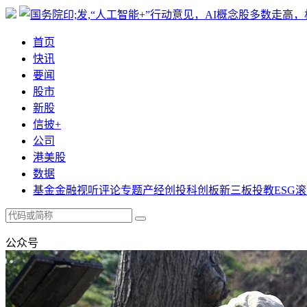
首页
快讯
要闻
股市
新股
信披+
公司
港美股
数据
基金
金融
视听
评论
专题
产经
创投
科创板
新三板
投教
ESG
滚
公众号