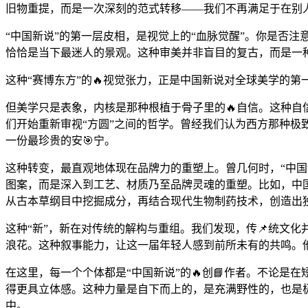
旧物重提，而是一次深刻的范式转移——我们不再满足于在别
“中国新说”的第一层皮相，是视觉上的“血脉觉醒”。你是否
恰恰是当下最迷人的景观。这种审美并非盲目的复古，而是一
这种“赛博东方”的🔥视觉张力，正是中国新说对全球美学的第
但美学只是表象，内核是那种根植于骨子里的🔥自信。这种自
们开始重新审视“方圆”之间的哲学。曾经我们认为西方那种极
一份最珍贵的安🎯宁。
这种转变，最直观地体现在品牌力的重塑上。曾几何时，“中国
图案，而是深入到工艺、材质乃至品牌灵魂的重塑。比如，中
从古本草纲目中挖掘成分，再结合现代生物制药技术，创造出
这种“新”，新在对传统的解构与重组。我们发现，传📌统文
浪花。这种叙事能力，让这一届年轻人感到前所未有的共鸣。他
在这里，每一个个体都是“中国新说”的🔥创📘作者。不论
得更具立体感。这种力量是自下而上的，是充满野性的，也是
中。