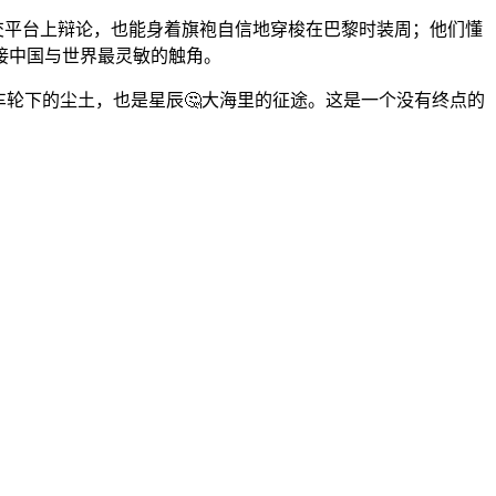
社交平台上辩论，也能身着旗袍自信地穿梭在巴黎时装周；他们懂
接中国与世界最灵敏的触角。
车轮下的尘土，也是星辰🤔大海里的征途。这是一个没有终点的