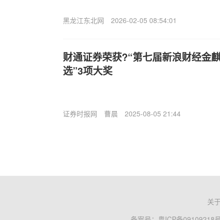
黑龙江东北网
2026-02-05 08:54:01
财通证券荣获?“第七届新浪财经金麒
选”3项大奖
证券时报网
曹晨
2025-08-05 21:44
关
备案号：
粤ICP备09109218