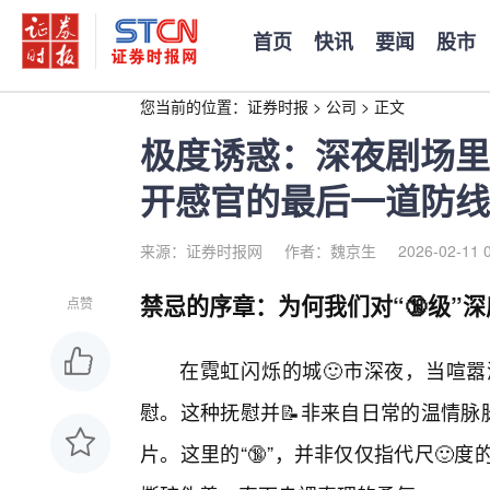
首页
快讯
要闻
股市
您当前的位置：
证券时报
>
公司
>
正文
极度诱惑：深夜剧场里的
开感官的最后一道防线
来源：证券时报网
作者：魏京生
2026-02-11 
禁忌的序章：为何我们对“🔞级”
点赞
在霓虹闪烁的城🙂市深夜，当喧
慰。这种抚慰并📝非来自日常的温情脉脉
片。这里的“🔞”，并非仅仅指代尺🙂