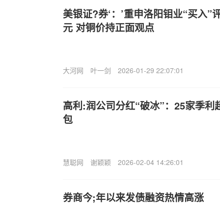
美银证?券‘：’重申洛阳钼业“买入”
元 对铜价持正面观点
大河网
叶一剑
2026-01-29 22:07:01
高利:润公司分红“破冰”：25家季利
包
慧聪网
谢颖颖
2026-02-04 14:26:01
券商今;年以来发债融资热情高涨