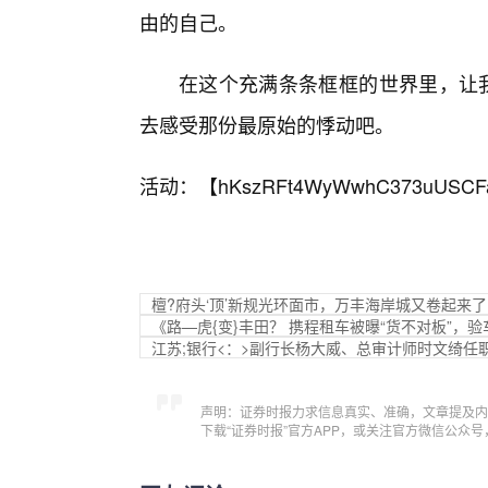
由的自己。
在这个充满条条框框的世界里，让我
去感受那份最原始的悸动吧。
活动：【
hKszRFt4WyWwhC373uUSCF
檀?府头‘顶’新规光环面市，万丰海岸城又卷起来了
《路—虎{变}丰田？ 携程租车被曝“货不对板”，验车
江苏;银行<：>副行长杨大威、总审计师时文绮任
声明：证券时报力求信息真实、准确，文章提及内
下载“证券时报”官方APP，或关注官方微信公众