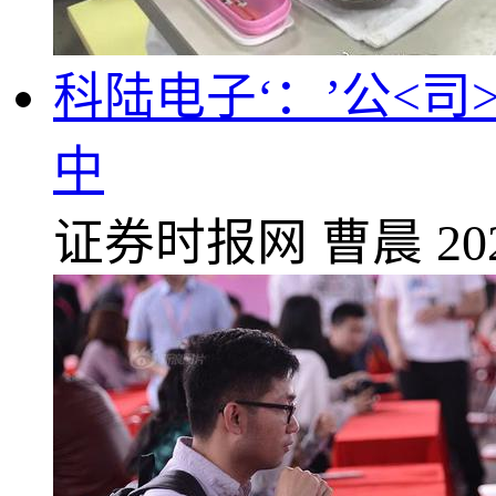
科陆电子‘：’公<
中
证券时报网
曹晨
20