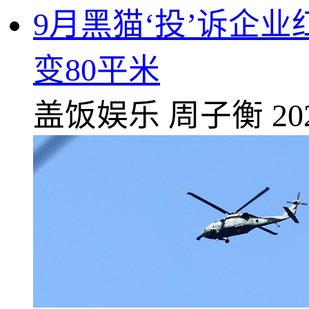
9月黑猫‘投’诉企业
变80平米
盖饭娱乐
周子衡
20