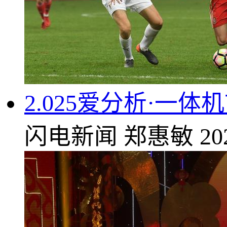
2.025爱分析·一
闪电新闻
郑惠敏
20