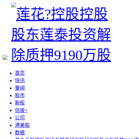
首页
快讯
要闻
股市
新股
信披+
公司
港美股
数据