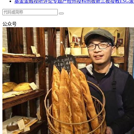
基金
金融
视听
评论
专题
产经
创投
科创板
新三板
投教
ESG
滚
公众号