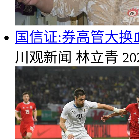
国信证:券高管大换
川观新闻
林立青
20