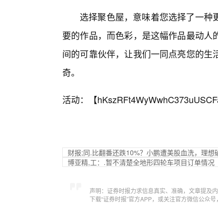
选择聚色屋，意味着您选择了一种
要的作品，而色彩，是这幅作品最动人
间的可靠伙伴，让我们一同点亮您的生
奇。
活动：【
hKszRFt4WyWwhC373uUSCF
财报;同.比翻番还跌10%？小鹏遭美股血洗，理想
博亚精,工：.暂不清楚全地形四轮车项目订单情况
声明：证券时报力求信息真实、准确，文章提及内
下载“证券时报”官方APP，或关注官方微信公众