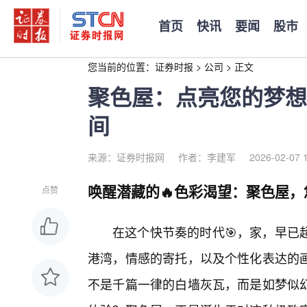
首页
快讯
要闻
股市
您当前的位置：
证券时报
>
公司
>
正文
聚色屋：点亮您的梦想
间
来源：证券时报网
作者：李建军
2026-02-07 
唤醒潜藏的🔥色彩渴望：聚色屋
点赞
在这个快节奏的时代🎯，家，早已
港湾，情感的寄托，以及个性化表达的画
不是千篇一律的白墙灰瓦，而是如梦似