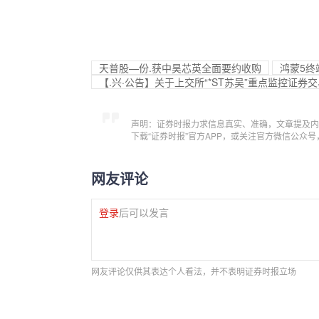
天普股—份.获中昊芯英全面要约收购
鸿蒙5终
【.兴·公告】关于上交所“*ST苏吴”重点监控证券
声明：证券时报力求信息真实、准确，文章提及内
下载“证券时报”官方APP，或关注官方微信公众
网友评论
登录
后可以发言
网友评论仅供其表达个人看法，并不表明证券时报立场