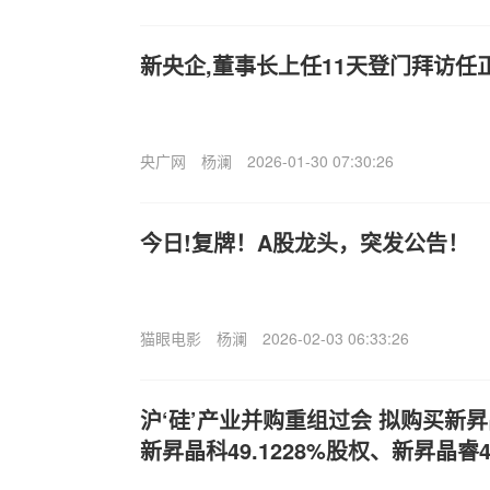
新央企,董事长上任11天登门拜访任
央广网
杨澜
2026-01-30 07:30:26
今日!复牌！A股龙头，突发公告！
猫眼电影
杨澜
2026-02-03 06:33:26
沪‘硅’产业并购重组过会 拟购买新昇晶
新昇晶科49.1228%股权、新昇晶睿48