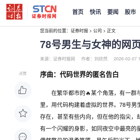
首页
快讯
要闻
股市
您当前的位置：
证券时报
>
公司
>
正文
78号男生与女神的网
来源：证券时报网
作者：刘欣然
2026-02-07 
序曲：代码世界的匿名告白
点赞
在繁华都市的🔥某个角落，有一群
里，用代码构建着虚拟的世界。78号男
存在，甚至有些内向，但在他的指尖，
有一个闪耀的身影，如同夜空中最亮的