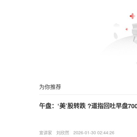
为你推荐
午盘：‘美’股转跌 ?道指回吐早盘70
宣讲家
刘欣然
2026-01-30 02:44:26