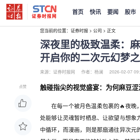
首页
快讯
要闻
股市
您当前的位置：
证券时报
>
公司
>
正文
深夜里的极致温柔：麻豆涩
开启你的二次元幻梦之
来源：证券时报网
作者：杨澜
2026-02-07 09
触碰指尖的视觉盛宴：为何麻豆涩
点赞
在每一个被月色温柔包裹的🔥夜晚
处能够让灵魂暂时栖息、让欲望与想象
中循环，而漫画，则是那扇通往异次元