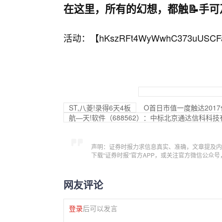
在这里，所有的幻想，都触📝手可
活动：【
hKszRFt4WyWwhC373uUSCF
ST,八菱!录得6天4板
O首日市值一度触达2017
航—天!软件（688562）：中标北京通达信科科技
声明：证券时报力求信息真实、准确，文章提及内
下载“证券时报”官方APP，或关注官方微信公众
网友评论
登录
后可以发言