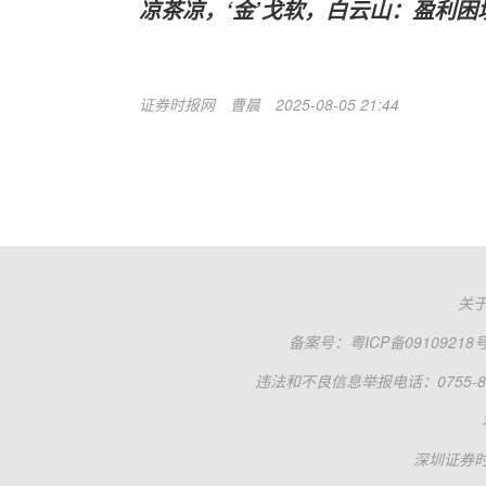
凉茶凉，‘金’戈软，白云山：盈利困
证券时报网
曹晨
2025-08-05 21:44
关
备案号：
粤ICP备09109218
违法和不良信息举报电话：0755-83
深圳证券