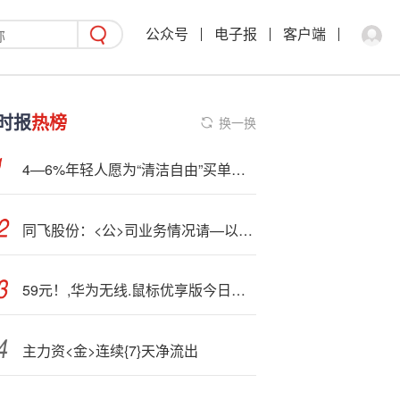
公众号
电子报
客户端
时报
热榜
换一换
4—6%年轻人愿为“清洁自由”买单，华帝以“好清洁”战略圈粉新世代
同飞股份：<公>司业务情况请—以公司在指定信息披露媒体披露的定期报告为准
59元！,华为无线.鼠标优享版今日开售：支持星闪、蓝牙双连接 续航12个月
主力资<金>连续{7}天净流出