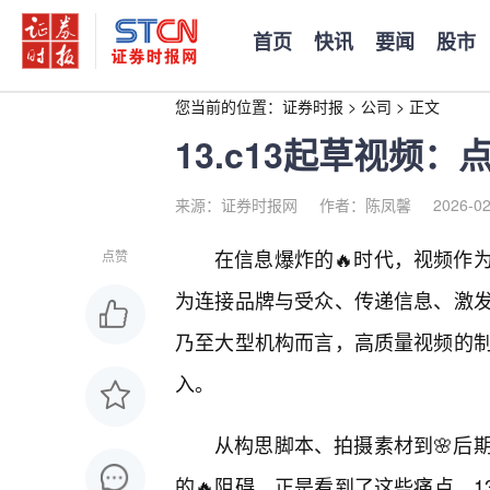
首页
快讯
要闻
股市
您当前的位置：
证券时报
>
公司
>
正文
13.c13起草视频
来源：证券时报网
作者：陈凤馨
2026-02
在信息爆炸的🔥时代，视频作
点赞
为连接品牌与受众、传递信息、激
乃至大型机构而言，高质量视频的
入。
从构思脚本、拍摄素材到🌸后
的🔥阻碍。正是看到了这些痛点，1