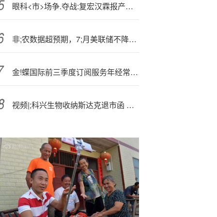
眼科<市>场争.夺战:复宏汉霖报产，罗氏、诺华、信达等“进口+国产”战况焦灼
非;农数据超预期，7;月美联储不降息概率进一步提高
金!蝶国际前三季度订阅服务年经常性收入约38.6亿元 同比增长约18%
视频|;科兴生物收纳斯达克退市函 公司回应