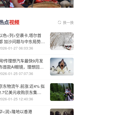
热点
视频
换一换
以色<列>空袭卡,塔尔首
都 加沙问题与中东局势走
到十字路口
2026-01-27 06:03:36
网!传理想汽车最快9月发
布首款AI眼镜，理想回
应：消息不实
2026-01-25 07:07:36
京东物流午.前涨:近4% 拟
2.7亿美元收购京东集团
本地即时配送服务业务
2026-01-25 12:40:36
华<润>隆地以香港